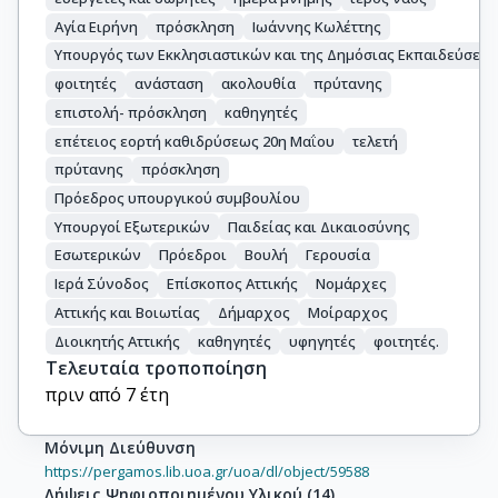
Αγία Ειρήνη
πρόσκληση
Ιωάννης Κωλέττης
Υπουργός των Εκκλησιαστικών και της Δημόσιας Εκπαιδεύσεω
φοιτητές
ανάσταση
ακολουθία
πρύτανης
επιστολή- πρόσκληση
καθηγητές
επέτειος εορτή καθιδρύσεως 20η Μαΐου
τελετή
πρύτανης
πρόσκληση
Πρόεδρος υπουργικού συμβουλίου
Υπουργοί Εξωτερικών
Παιδείας και Δικαιοσύνης
Εσωτερικών
Πρόεδροι
Βουλή
Γερουσία
Ιερά Σύνοδος
Επίσκοπος Αττικής
Νομάρχες
Αττικής και Βοιωτίας
Δήμαρχος
Μοίραρχος
Διοικητής Αττικής
καθηγητές
υφηγητές
φοιτητές.
Τελευταία τροποποίηση
πριν από 7 έτη
Μόνιμη Διεύθυνση
https://pergamos.lib.uoa.gr/uoa/dl/object/59588
Λήψεις Ψηφιοποιημένου Υλικού
(
14
)