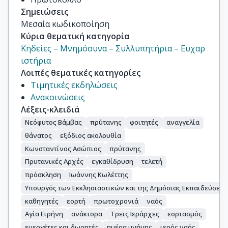
Σημειώσεις
Μεσαία κωδικοποίηση
Κύρια θεματική κατηγορία
Κηδείες – Μνημόσυνα – Συλλυπητήρια – Ευχαρ
ιστήρια
Λοιπές θεματικές κατηγορίες
Τιμητικές εκδηλώσεις
Ανακοινώσεις
Λέξεις-κλειδιά
Νεόφυτος Βάμβας
πρύτανης
φοιτητές
αναγγελία
θάνατος
εξόδιος ακολουθία
Κωνσταντίνος Ασώπιος
πρύτανης
Πρυτανικές Αρχές
εγκαθίδρυση
τελετή
πρόσκληση
Ιωάννης Κωλέττης
Υπουργός των Εκκλησιαστικών και της Δημόσιας Εκπαιδεύσεω
καθηγητές
εορτή
πρωτοχρονιά
ναός
Αγία Ειρήνη
ανάκτορα
Τρεις Ιεράρχες
εορτασμός
ευεργέτες και δωρητές
ημέρα μνήμης
ιερός ναός