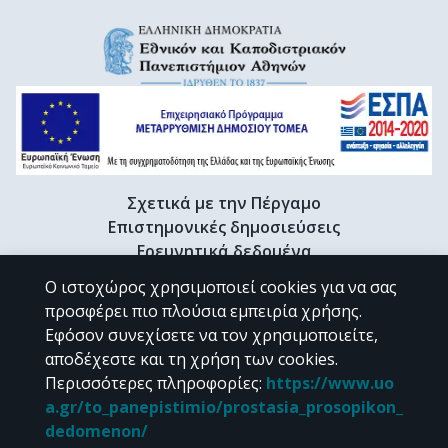
Σχετικά με την Πέργαμο
Επιστημονικές δημοσιεύσεις
Ερευνητικά δεδομένα
Διδακτορικές διατριβές & Γκρίζα βιβλιογραφία
Ο ιστοχώρος χρησιμοποιεί cookies για να σας
Προφίλ Ερευνητή
προσφέρει πιο πλούσια εμπειρία χρήσης.
Εφόσον συνεχίσετε να τον χρησιμοποιείτε,
αποδέχεστε και τη χρήση των cookies.
CC BY-NC 4.0
Περισσότερες πληροφορίες
:
https://www.uo
a.gr/to_panepistimio/prostasia_prosopikon_
Εκτός αν αναφέρεται διαφορετικά, το υλικό της "Περγάμου" διατίθεται
dedomenon/
υπό τους όρους της
CC BY-NC 4.0
άδειας Creative Commons
.