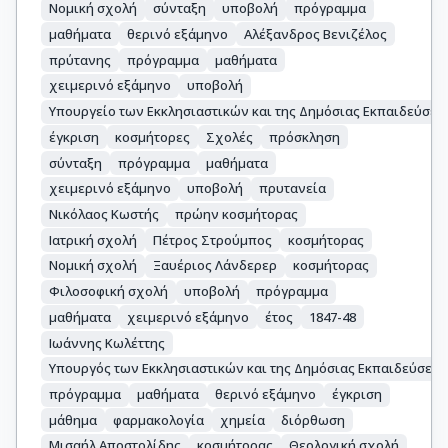
Νομική σχολή
σύνταξη
υποβολή
πρόγραμμα
μαθήματα
θερινό εξάμηνο
Αλέξανδρος Βενιζέλος
πρύτανης
πρόγραμμα
μαθήματα
χειμερινό εξάμηνο
υποβολή
Υπουργείο των Εκκλησιαστικών και της Δημόσιας Εκπαιδεύσεω
έγκριση
κοσμήτορες
Σχολές
πρόσκληση
σύνταξη
πρόγραμμα
μαθήματα
χειμερινό εξάμηνο
υποβολή
πρυτανεία
Νικόλαος Κωστής
πρώην κοσμήτορας
Ιατρική σχολή
Πέτρος Στρούμπος
κοσμήτορας
Νομική σχολή
Ξαυέριος Λάνδερερ
κοσμήτορας
Φιλοσοφική σχολή
υποβολή
πρόγραμμα
μαθήματα
χειμερινό εξάμηνο
έτος
1847-48
Ιωάννης Κωλέττης
Υπουργός των Εκκλησιαστικών και της Δημόσιας Εκπαιδεύσεω
πρόγραμμα
μαθήματα
θερινό εξάμηνο
έγκριση
μάθημα
φαρμακολογία
χημεία
διόρθωση
Μισαήλ Αποστολίδης
κοσμήτορας
Θεολογική σχολή