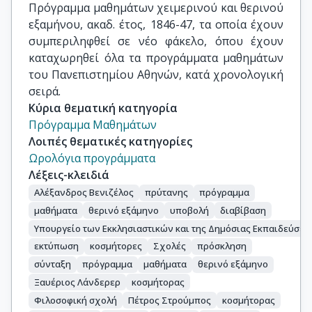
Πρόγραμμα μαθημάτων χειμερινού και θερινού 
εξαμήνου, ακαδ. έτος, 1846-47, τα οποία έχουν 
συμπεριληφθεί σε νέο φάκελο, όπου έχουν 
καταχωρηθεί όλα τα προγράμματα μαθημάτων 
του Πανεπιστημίου Αθηνών, κατά χρονολογική 
σειρά.
Κύρια θεματική κατηγορία
Πρόγραμμα Μαθημάτων
Λοιπές θεματικές κατηγορίες
Ωρολόγια προγράμματα
Λέξεις-κλειδιά
Αλέξανδρος Βενιζέλος
πρύτανης
πρόγραμμα
μαθήματα
θερινό εξάμηνο
υποβολή
διαβίβαση
Υπουργείο των Εκκλησιαστικών και της Δημόσιας Εκπαιδεύσεω
εκτύπωση
κοσμήτορες
Σχολές
πρόσκληση
σύνταξη
πρόγραμμα
μαθήματα
θερινό εξάμηνο
Ξαυέριος Λάνδερερ
κοσμήτορας
Φιλοσοφική σχολή
Πέτρος Στρούμπος
κοσμήτορας