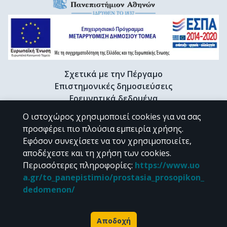
Σχετικά με την Πέργαμο
Επιστημονικές δημοσιεύσεις
Ερευνητικά δεδομένα
Διδακτορικές διατριβές & Γκρίζα βιβλιογραφία
Ο ιστοχώρος χρησιμοποιεί cookies για να σας
Προφίλ Ερευνητή
προσφέρει πιο πλούσια εμπειρία χρήσης.
Εφόσον συνεχίσετε να τον χρησιμοποιείτε,
αποδέχεστε και τη χρήση των cookies.
CC BY-NC 4.0
Περισσότερες πληροφορίες
:
https://www.uo
a.gr/to_panepistimio/prostasia_prosopikon_
Εκτός αν αναφέρεται διαφορετικά, το υλικό της "Περγάμου" διατίθεται
dedomenon/
υπό τους όρους της
CC BY-NC 4.0
άδειας Creative Commons
.
Powered by
Αποδοχή