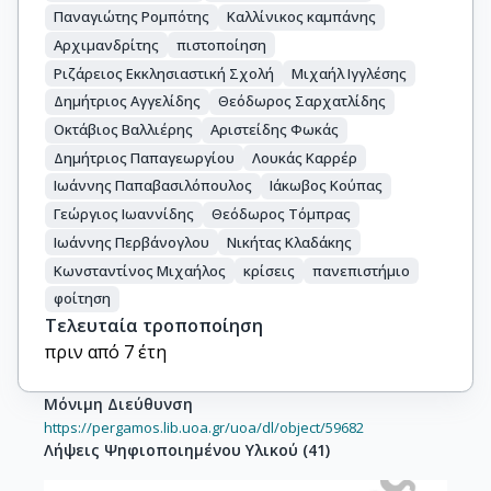
Παναγιώτης Ρομπότης
Καλλίνικος καμπάνης
Αρχιμανδρίτης
πιστοποίηση
Ριζάρειος Εκκλησιαστική Σχολή
Μιχαήλ Ιγγλέσης
Δημήτριος Αγγελίδης
Θεόδωρος Σαρχατλίδης
Οκτάβιος Βαλλιέρης
Αριστείδης Φωκάς
Δημήτριος Παπαγεωργίου
Λουκάς Καρρέρ
Ιωάννης Παπαβασιλόπουλος
Ιάκωβος Κούπας
Γεώργιος Ιωαννίδης
Θεόδωρος Τόμπρας
Ιωάννης Περβάνογλου
Νικήτας Κλαδάκης
Κωνσταντίνος Μιχαήλος
κρίσεις
πανεπιστήμιο
φοίτηση
Τελευταία τροποποίηση
πριν από 7 έτη
Μόνιμη Διεύθυνση
https://pergamos.lib.uoa.gr/uoa/dl/object/59682
Λήψεις Ψηφιοποιημένου Υλικού
(
41
)