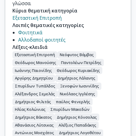
γλώσσα.
Κύρια θεματική κατηγορία
Εξεταστική Επιτροπή
Λοιπές θεματικές κατηγορίες
Φοιτητικά
Αλλοδαποί φοιτητές
Λέξεις-κλειδιά
Εξεταστική Επιτροπή
Νεόφυτος Βάμβας
Θεόδωρος Μανούσης
Παντολέων Πετρίδης
Ιωάννης Παιονίδης
Θεόδωρος Κυριακίδης
Αργύρης Δημητρίου
Δημήτριος Λάλανης
Σπυρίδων Τυπάλδος
Ξενοφών Ιωαννίδης
Αλέξανδρος Σεμελάς
Νικόλαος Ιγγλέσης
Δημήτριος Φιλιτάς
παύλος Φενερλής
Ηλίας Κολώνιας
Σπυρίδων Μακεδών
Δημήτριος Βάκατος
Δημήτριος Κόνσολας
Αθανάσιος Λύτσικας
Αλέξιος Παπαδάκης
Αντώνιος Μοσχάτος
Δημήτριος Λογοθέτου