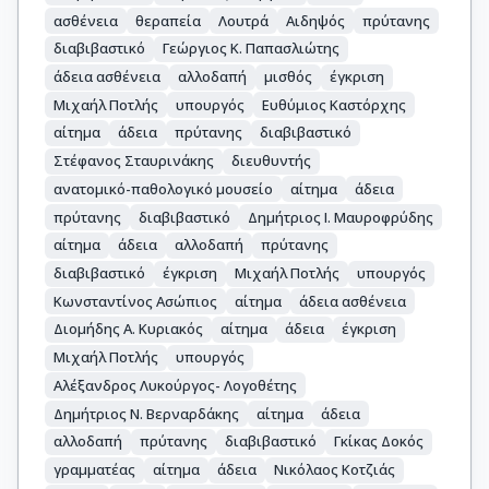
ασθένεια
θεραπεία
Λουτρά
Αιδηψός
πρύτανης
διαβιβαστικό
Γεώργιος Κ. Παπασλιώτης
άδεια ασθένεια
αλλοδαπή
μισθός
έγκριση
Μιχαήλ Ποτλής
υπουργός
Ευθύμιος Καστόρχης
αίτημα
άδεια
πρύτανης
διαβιβαστικό
Στέφανος Σταυρινάκης
διευθυντής
ανατομικό-παθολογικό μουσείο
αίτημα
άδεια
πρύτανης
διαβιβαστικό
Δημήτριος Ι. Μαυροφρύδης
αίτημα
άδεια
αλλοδαπή
πρύτανης
διαβιβαστικό
έγκριση
Μιχαήλ Ποτλής
υπουργός
Κωνσταντίνος Ασώπιος
αίτημα
άδεια ασθένεια
Διομήδης Α. Κυριακός
αίτημα
άδεια
έγκριση
Μιχαήλ Ποτλής
υπουργός
Αλέξανδρος Λυκούργος- Λογοθέτης
Δημήτριος Ν. Βερναρδάκης
αίτημα
άδεια
αλλοδαπή
πρύτανης
διαβιβαστικό
Γκίκας Δοκός
γραμματέας
αίτημα
άδεια
Νικόλαος Κοτζιάς