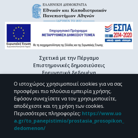
Σχετικά με την Πέργαμο
Επιστημονικές δημοσιεύσεις
Ερευνητικά δεδομένα
Διδακτορικές διατριβές & Γκρίζα βιβλιογραφία
Ο ιστοχώρος χρησιμοποιεί cookies για να σας
Προφίλ Ερευνητή
προσφέρει πιο πλούσια εμπειρία χρήσης.
Εφόσον συνεχίσετε να τον χρησιμοποιείτε,
αποδέχεστε και τη χρήση των cookies.
CC BY-NC 4.0
Περισσότερες πληροφορίες
:
https://www.uo
a.gr/to_panepistimio/prostasia_prosopikon_
Εκτός αν αναφέρεται διαφορετικά, το υλικό της "Περγάμου" διατίθεται
dedomenon/
υπό τους όρους της
CC BY-NC 4.0
άδειας Creative Commons
.