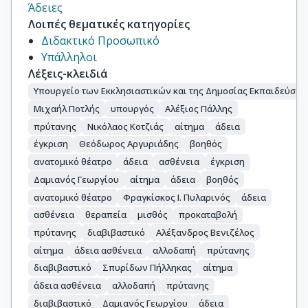
Άδειες
Λοιπές θεματικές κατηγορίες
Διδακτικό Προσωπικό
Υπάλληλοι
Λέξεις-κλειδιά
Υπουργείο των Εκκλησιαστικών και της Δημοσίας Εκπαιδεύσεω
Μιχαήλ Ποτλής
υπουργός
Αλέξιος Πάλλης
πρύτανης
Νικόλαος Κοτζιάς
αίτημα
άδεια
έγκριση
Θεόδωρος Αργυριάδης
βοηθός
ανατομικό θέατρο
άδεια
ασθένεια
έγκριση
Δαμιανός Γεωργίου
αίτημα
άδεια
βοηθός
ανατομικό θέατρο
Φραγκίσκος Ι. Πυλαρινός
άδεια
ασθένεια
θεραπεία
μισθός
προκαταβολή
πρύτανης
διαβιβαστικό
Αλέξανδρος Βενιζέλος
αίτημα
άδεια ασθένεια
αλλοδαπή
πρύτανης
διαβιβαστικό
Σπυρίδων Πήλληκας
αίτημα
άδεια ασθένεια
αλλοδαπή
πρύτανης
διαβιβαστικό
Δαμιανός Γεωργίου
άδεια