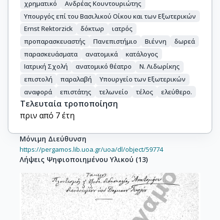
χρηματικό
Ανδρέας Κουντουριώτης
Υπουργός επί του Βασιλικού Οίκου και των Εξωτερικών
Ernst Rektorzick
δόκτωρ
ιατρός
προπαρασκευαστής
Πανεπιστήμιο
Βιέννη
δωρεά
παρασκευάσματα
ανατομικά
κατάλογος
Ιατρική Σχολή
ανατομικό θέατρο
Ν. Λιδωρίκης
επιστολή
παραλαβή
Υπουργείο των Εξωτερικών
αναφορά
επιστάτης
τελωνείο
τέλος
ελεύθερο.
Τελευταία τροποποίηση
πριν από 7 έτη
Μόνιμη Διεύθυνση
https://pergamos.lib.uoa.gr/uoa/dl/object/59774
Λήψεις Ψηφιοποιημένου Υλικού
(
13
)