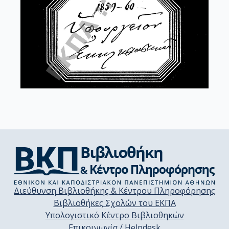
Διεύθυνση Βιβλιοθήκης & Κέντρου Πληροφόρησης
Βιβλιοθήκες Σχολών του ΕΚΠΑ
Υπολογιστικό Κέντρο Βιβλιοθηκών
Επικοινωνία / Helpdesk