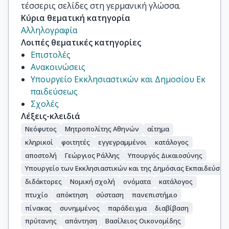
τέσσερις σελίδες στη γερμανική γλώσσα.
Κύρια θεματική κατηγορία
Αλληλογραφία
Λοιπές θεματικές κατηγορίες
Επιστολές
Ανακοινώσεις
Υπουργείο Εκκλησιαστικών και Δημοσίου Εκ
παιδεύσεως
Σχολές
Λέξεις-κλειδιά
Νεόφυτος
Μητροπολίτης Αθηνών
αίτημα
κληρικοί
φοιτητές
εγγεγραμμένοι
κατάλογος
αποστολή
Γεώργιος Ράλλης
Υπουργός Δικαιοσύνης
Υπουργείο των Εκκλησιαστικών και της Δημόσιας Εκπαιδεύσεω
διδάκτορες
Νομική σχολή
ονόματα
κατάλογος
πτυχίο
απόκτηση
σύσταση
πανεπιστήμιο
πίνακας
συνημμένος
παράδειγμα
διαβίβαση
πρύτανης
απάντηση
Βασίλειος Οικονομίδης