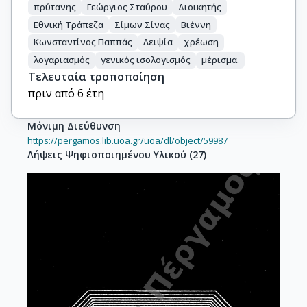
πρύτανης
Γεώργιος Σταύρου
Διοικητής
Εθνική Τράπεζα
Σίμων Σίνας
Βιέννη
Κωνσταντίνος Παππάς
Λειψία
χρέωση
λογαριασμός
γενικός ισολογισμός
μέρισμα.
Τελευταία τροποποίηση
πριν από 6 έτη
Μόνιμη Διεύθυνση
https://pergamos.lib.uoa.gr/uoa/dl/object/59987
Λήψεις Ψηφιοποιημένου Υλικού
(
27
)