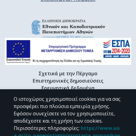
Σχετικά με την Πέργαμο
Επιστημονικές δημοσιεύσεις
Ερευνητικά δεδομένα
Διδακτορικές διατριβές & Γκρίζα βιβλιογραφία
Ο ιστοχώρος χρησιμοποιεί cookies για να σας
Προφίλ Ερευνητή
προσφέρει πιο πλούσια εμπειρία χρήσης.
Εφόσον συνεχίσετε να τον χρησιμοποιείτε,
αποδέχεστε και τη χρήση των cookies.
CC BY-NC 4.0
Περισσότερες πληροφορίες
:
https://www.uo
a.gr/to_panepistimio/prostasia_prosopikon_