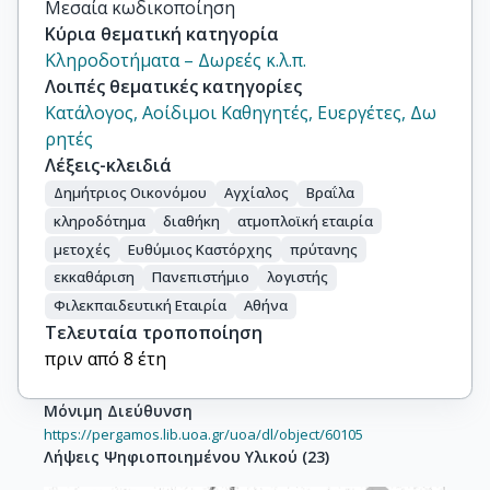
Μεσαία κωδικοποίηση
Κύρια θεματική κατηγορία
Κληροδοτήματα – Δωρεές κ.λ.π.
Λοιπές θεματικές κατηγορίες
Κατάλογος, Αοίδιμοι Καθηγητές, Ευεργέτες, Δω
ρητές
Λέξεις-κλειδιά
Δημήτριος Οικονόμου
Αγχίαλος
Βραΐλα
κληροδότημα
διαθήκη
ατμοπλοϊκή εταιρία
μετοχές
Ευθύμιος Καστόρχης
πρύτανης
εκκαθάριση
Πανεπιστήμιο
λογιστής
Φιλεκπαιδευτική Εταιρία
Αθήνα
Τελευταία τροποποίηση
πριν από 8 έτη
Μόνιμη Διεύθυνση
https://pergamos.lib.uoa.gr/uoa/dl/object/60105
Λήψεις Ψηφιοποιημένου Υλικού
(
23
)