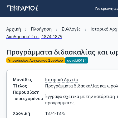
Για ερευνητέ
›
›
›
Αρχική
Πλοήγηση
Συλλογές
Ιστορικό Αρχ
Ακαδημαϊκό έτος 1874-1875
Προγράμματα διδασκαλίας και ω
Υποφάκελος Αρχειακού Συνόλου
uoadl:60184
Μονάδες
Ιστορικό Αρχείο
Τίτλος
Προγράμματα διδασκαλίας και ωρολ
Παρουσίαση
Έγγραφα σχετικά με την κατάρτιση
περιεχομένου
προγράμματος
Χρονική
1874-1875