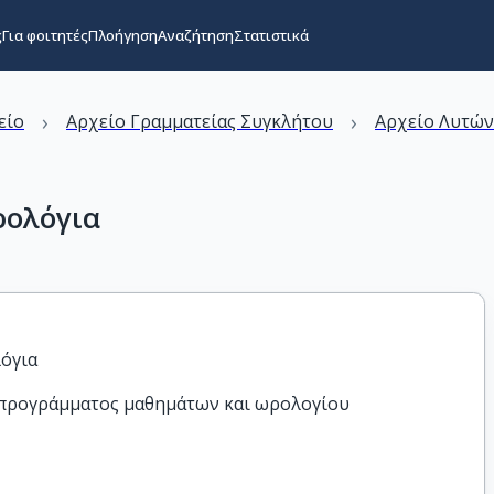
ς
Για φοιτητές
Πλοήγηση
Αναζήτηση
Στατιστικά
›
›
είο
Αρχείο Γραμματείας Συγκλήτου
Αρχείο Λυτώ
ρολόγια
όγια
 προγράμματος μαθημάτων και ωρολογίου