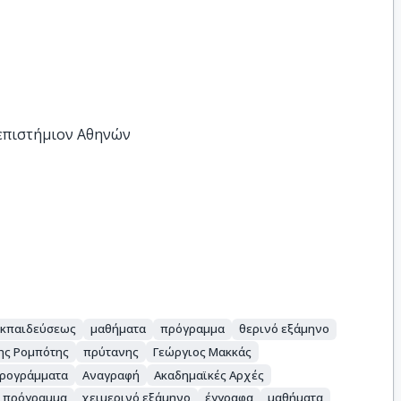
νεπιστήμιον Αθηνών
 Εκπαιδεύσεως
μαθήματα
πρόγραμμα
θερινό εξάμηνο
ης Ρομπότης
πρύτανης
Γεώργιος Μακκάς
ρογράμματα
Αναγραφή
Ακαδημαϊκές Αρχές
πρόγραμμα
χειμερινό εξάμηνο
έγγραφα
μαθήματα