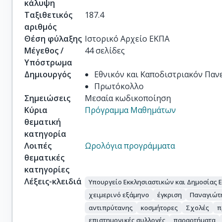
κάλυψη
Ταξιθετικός
187.4
αριθμός
Θέση φύλαξης
Ιστορικό Αρχείο ΕΚΠΑ
Μέγεθος /
44 σελίδες
Υπόστρωμα
Δημιουργός
Εθνικόν και Καποδιστριακόν Πα
Πρωτόκολλο
Σημειώσεις
Μεσαία κωδικοποίηση
Κύρια
Πρόγραμμα Μαθημάτων
θεματική
κατηγορία
Λοιπές
Ωρολόγια προγράμματα
θεματικές
κατηγορίες
Λέξεις-κλειδιά
Υπουργείο Εκκλησιαστικών και Δημοσίας
χειμερινό εξάμηνο
έγκριση
Παναγιώτ
αντιπρύτανης
κοσμήτορες
Σχολές
π
επιστημονικές συλλογές
παραρτήματα