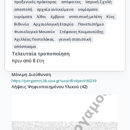
προξενικός πράκτορας
απόφοιτος
Ιατρική Σχολή
αποστολή
αρχαία αντικείμενα
νομίσματα
ευρύματα
λίθοι
έμβρυο
στατιστική μελέτη
Κίος
Βιθυνία
Αρχαιολογική Εταιρία
Πανεπιστήμιο
Φυσιολογικό Μουσείο
Στέφανος Κουμανούδης
Αχιλλέας Ποστολάκας
γενική στατιστική
απόσπασμα
Τελευταία τροποποίηση
πριν από 8 έτη
Μόνιμη Διεύθυνση
https://pergamos.lib.uoa.gr/uoa/dl/object/60239
Λήψεις Ψηφιοποιημένου Υλικού
(
42
)