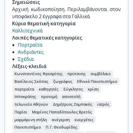
Σημειώσεις
Αρχική κωδικοποίηση. Περιλαμβάνονται στον 
υποφάκελο 2 έγγραφα στα Γαλλικά.
Κύρια θεματική κατηγορία
Καλλιτεχνικά
Λοιπές θεματικές κατηγορίες
Πορτραίτα
Ανδριάντες
Σχέδια
Λέξεις-κλειδιά
Κωνσταντίνος Φρεαρίτης
πρύτανης
συμβόλαιο
Βασίλειος Σκόπας
ζωγράφος
Εθνικό Πανεπιστήμιο
πορτραίτα
καθηγητές
Σύγκλητος
κρίση
Ιπποκράτης
προτομή
αποστολή
τελωνείο Αθηνών
Δημήτριος Ζαμπακός
ιατρός
Παρίσι
Μαρίνος Παπαδόπουλος Βρετός
μαρμάρινη στήλη
ανέγερση
ευεργέτες
Πανεπιστήμιο
Π. Γ. Θεοδωρίδης