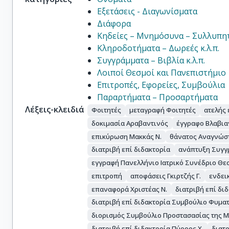
Εξετάσεις - Διαγωνίσματα
Διάφορα
Κηδείες – Μνημόσυνα – Συλλυπη
Κληροδοτήματα – Δωρεές κ.λ.π.
Συγγράμματα – Βιβλία κ.λ.π.
Λοιποί Θεσμοί και Πανεπιστήμιο
Επιτροπές, Εφορείες, Συμβούλια
Παραρτήματα – Προσαρτήματα
Λέξεις-κλειδιά
Φοιτητές
μεταγραφή Φοιτητές
ατελής 
δοκιμασία Αραβαντινός
έγγραφο Βλαβιαν
επικύρωση Μακκάς Ν.
θάνατος Αναγνώστ
διατριβή επί διδακτορία
ανάπτυξη Συγγ
εγγραφή Πανελλήνιο Ιατρικό Συνέδριο Θε
επιτροπή
αποφάσεις Γκιρτζής Γ.
ενδει
επαναφορά Χριστέας Ν.
διατριβή επί δι
διατριβή επί διδακτορία Συμβούλιο Φυμ
διορισμός Συμβούλιο Προστασασίας της 
διατριβή επί διδακτορία Πύρρος Χ.
διατ