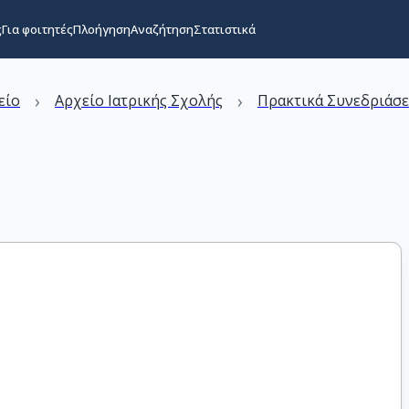
ς
Για φοιτητές
Πλοήγηση
Αναζήτηση
Στατιστικά
›
›
είο
Αρχείο Ιατρικής Σχολής
Πρακτικά Συνεδριάσε