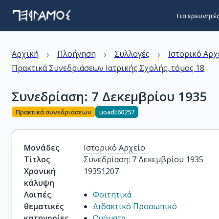
Για ερευνητέ
›
›
›
Αρχική
Πλοήγηση
Συλλογές
Ιστορικό Αρχ
Πρακτικά Συνεδριάσεων Ιατρικής Σχολής, τόμος 18
Συνεδρίαση: 7 Δεκεμβρίου 1935
Πρακτικά συνεδριάσεων
uoadl:60257
Μονάδες
Ιστορικό Αρχείο
Τίτλος
Συνεδρίαση: 7 Δεκεμβρίου 1935
Χρονική
19351207
κάλυψη
Λοιπές
Φοιτητικά
θεματικές
Διδακτικό Προσωπικό
κατηγορίες
Ονόματα