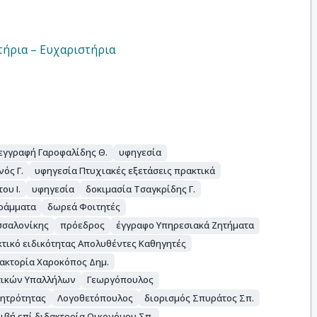
τήρια – Ευχαριστήρια
εγγραφή Γαροφαλίδης Θ.
υφηγεσία
ός Γ.
υφηγεσία Πτυχιακές εξετάσεις πρακτικά
ου Ι.
υφηγεσία
δοκιμασία Τσαγκρίδης Γ.
ράμματα
δωρεά Φοιτητές
σσαλονίκης
πρόεδρος
έγγραφο Υπηρεσιακά Ζητήματα
κτικό ειδικότητας Απολυθέντες Καθηγητές
δακτορία Χαροκόπος Δημ.
ατικών Υπαλλήλων
Γεωργόπουλος
Μητρότητας
Λογοθετόπουλος
διορισμός Σπυράτος Σπ.
ριβή επί διδακτορία Οικονόμου Σπ.