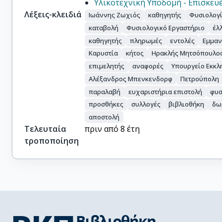
Υλικοτεχνική Υποδομή - Επισκευέ
Λέξεις-κλειδιά
Ιωάννης Ζωχιός
καθηγητής
Φυσιολογ
καταβολή
Φυσιολογικό Εργαστήριο
έλ
καθηγητής
πληρωμές
εντολές
Εμμαν
Καρυστία
κήτος
Ηρακλής Μητσόπουλο
επιμελητής
αναφορές
Υπουργείο Εκκλ
Αλέξανδρος Μπενκενδορφ
Πετρούπολη
παραλαβή
ευχαριστήρια επιστολή
φυσ
προσθήκες
συλλογές
βιβλιοθήκη
δω
αποστολή
Τελευταία
πριν από 8 έτη
τροποποίηση