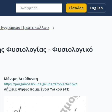
Είσοδος
English
›
ν Εγγράφων Πρωτοκόλλου
ς Φυσιολογίας - Φυσιολογικό
Μόνιμη Διεύθυνση
https://pergamos.lib.uoa.gr/uoa/dl/object/61692
Λήψεις Ψηφιοποιημένου Υλικού
(
41
)