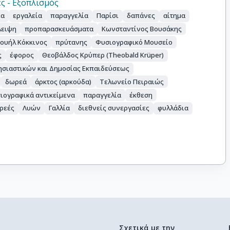
ς - Εξοπλισμός
ία
εργαλεία
παραγγελία
Παρίσι
δαπάνες
αίτημα
λειψη
προπαρασκευάσματα
Κωνσταντίνος Βουσάκης
ουήλ Κόκκινος
πρύτανης
Φυσιογραφικό Μουσείο
ς
έφορος
Θεοβάλδος Κρύπερ (Theobald Krüper)
ησιαστικών και Δημοσίας Εκπαιδεύσεως
δωρεά
άρκτος (αρκούδα)
Τελωνείο Πειραιώς
ιογραφικά αντικείμενα
παραγγελία
έκθεση
ρεές
Λυών
Γαλλία
διεθνείς συνεργασίες
φυλλάδια
Σχετικά με την