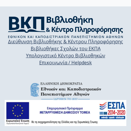
Διεύθυνση Βιβλιοθήκης & Κέντρου Πληροφόρησης
Βιβλιοθήκες Σχολών του ΕΚΠΑ
Υπολογιστικό Κέντρο Βιβλιοθηκών
Επικοινωνία / Helpdesk