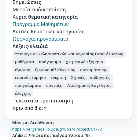
Σημειώσεις
Μεσαία κωδικοποίηση
Κύρια θεματική κατηγορία
Πρόγραμμα Μαθημάτων
Λοιπές θεματικές κατηγορίες
Ωρολόγια προγράμματα
Λέξεις-κλειδιά
Υπουργείο Εκκλησιαστικών και Δημοσίας Εκπαιδεύσεως
μαθήματα
πρόγραμμα
χειμερινό εξάμηνο
έγκριση
Εμμανουήλ Κόκκινος
αντιπρύτανης
εαρινό εξάμηνο
έγκριση
Σχολές
καθηγητές
προγράμματα
σύνταξη
Ακαδημαϊκή Σύγκλητος
έλεγχος
Τελευταία τροποποίηση
πριν από 8 έτη
Μόνιμη Διεύθυνση
https://pergamos.lib.uoa.gr/uoa/dl/object/61778
Λήψεις Ψηφιοποιημένου Υλικού
(
9
)