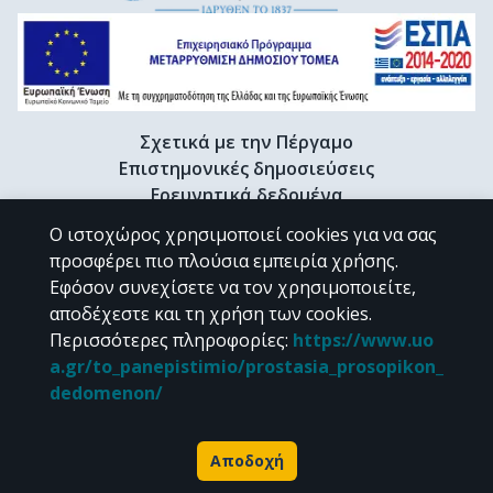
Σχετικά με την Πέργαμο
Επιστημονικές δημοσιεύσεις
Ερευνητικά δεδομένα
Διδακτορικές διατριβές & Γκρίζα βιβλιογραφία
Ο ιστοχώρος χρησιμοποιεί cookies για να σας
Προφίλ Ερευνητή
προσφέρει πιο πλούσια εμπειρία χρήσης.
Εφόσον συνεχίσετε να τον χρησιμοποιείτε,
αποδέχεστε και τη χρήση των cookies.
CC BY-NC 4.0
Περισσότερες πληροφορίες
:
https://www.uo
a.gr/to_panepistimio/prostasia_prosopikon_
Εκτός αν αναφέρεται διαφορετικά, το υλικό της "Περγάμου" διατίθεται
dedomenon/
υπό τους όρους της
CC BY-NC 4.0
άδειας Creative Commons
.
Powered by
Αποδοχή