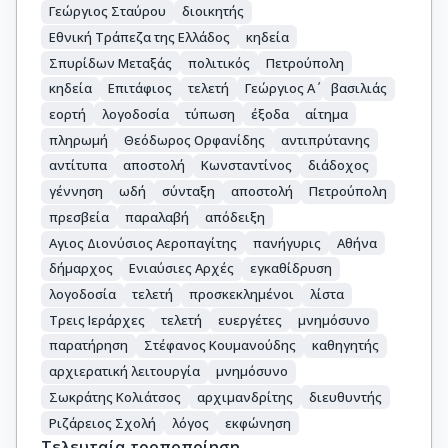
Γεώργιος Σταύρου
διοικητής
Εθνική Τράπεζα της Ελλάδος
κηδεία
Σπυρίδων Μεταξάς
πολιτικός
Πετρούπολη
κηδεία
Επιτάφιος
τελετή
Γεώργιος Α΄
βασιλιάς
εορτή
λογοδοσία
τύπωση
έξοδα
αίτημα
πληρωμή
Θεόδωρος Ορφανίδης
αντιπρύτανης
αντίτυπα
αποστολή
Κωνσταντίνος
διάδοχος
γέννηση
ωδή
σύνταξη
αποστολή
Πετρούπολη
πρεσβεία
παραλαβή
απόδειξη
Αγιος Διονύσιος Αεροπαγίτης
πανήγυρις
Αθήνα
δήμαρχος
Ενιαύσιες Αρχές
εγκαθίδρυση
λογοδοσία
τελετή
προσκεκλημένοι
λίστα
Τρεις Ιεράρχες
τελετή
ευεργέτες
μνημόσυνο
παρατήρηση
Στέφανος Κουμανούδης
καθηγητής
αρχιερατική λειτουργία
μνημόσυνο
Σωκράτης Κολιάτσος
αρχιμανδρίτης
διευθυντής
Ριζάρειος Σχολή
λόγος
εκφώνηση
Τελευταία τροποποίηση