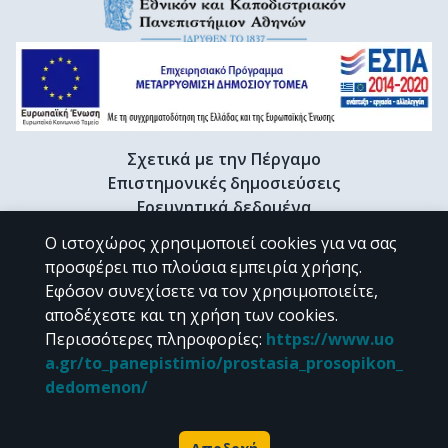
Σχετικά με την Πέργαμο
Επιστημονικές δημοσιεύσεις
Ερευνητικά δεδομένα
Διδακτορικές διατριβές & Γκρίζα βιβλιογραφία
Ο ιστοχώρος χρησιμοποιεί cookies για να σας
Προφίλ Ερευνητή
προσφέρει πιο πλούσια εμπειρία χρήσης.
Εφόσον συνεχίσετε να τον χρησιμοποιείτε,
αποδέχεστε και τη χρήση των cookies.
CC BY-NC 4.0
Περισσότερες πληροφορίες
:
https://www.uo
a.gr/to_panepistimio/prostasia_prosopikon_
Εκτός αν αναφέρεται διαφορετικά, το υλικό της "Περγάμου" διατίθεται
dedomenon/
υπό τους όρους της
CC BY-NC 4.0
άδειας Creative Commons
.
Powered by