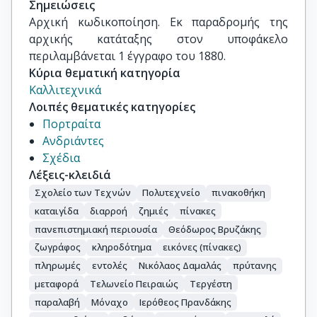
Σημειώσεις
Αρχική κωδικοποίηση. Εκ παραδρομής της 
αρχικής κατάταξης στον υποφάκελο 
περιλαμβάνεται 1 έγγραφο του 1880.
Κύρια θεματική κατηγορία
Καλλιτεχνικά
Λοιπές θεματικές κατηγορίες
Πορτραίτα
Ανδριάντες
Σχέδια
Λέξεις-κλειδιά
Σχολείο των Τεχνών
Πολυτεχνείο
πινακοθήκη
καταιγίδα
διαρροή
ζημιές
πίνακες
πανεπιστημιακή περιουσία
Θεόδωρος Βρυζάκης
ζωγράφος
κληροδότημα
εικόνες (πίνακες)
πληρωμές
εντολές
Νικόλαος Δαμαλάς
πρύτανης
μεταφορά
Τελωνείο Πειραιώς
Τεργέστη
παραλαβή
Μόναχο
Ιερόθεος Πρανδάκης