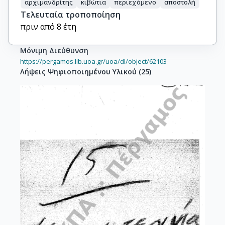
αρχιμανδρίτης
κιβώτια
περιεχόμενο
αποστολή
Τελευταία τροποποίηση
πριν από 8 έτη
Μόνιμη Διεύθυνση
https://pergamos.lib.uoa.gr/uoa/dl/object/62103
Λήψεις Ψηφιοποιημένου Υλικού
(
25
)