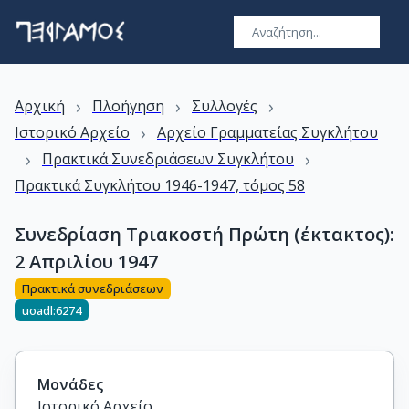
›
›
›
Αρχική
Πλοήγηση
Συλλογές
›
Ιστορικό Αρχείο
Αρχείο Γραμματείας Συγκλήτου
›
›
Πρακτικά Συνεδριάσεων Συγκλήτου
Πρακτικά Συγκλήτου 1946-1947, τόμος 58
Συνεδρίαση Τριακοστή Πρώτη (έκτακτος):
2 Απριλίου 1947
Πρακτικά συνεδριάσεων
uoadl:6274
Μονάδες
Ιστορικό Αρχείο