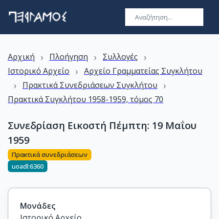
›
›
›
Αρχική
Πλοήγηση
Συλλογές
›
Ιστορικό Αρχείο
Αρχείο Γραμματείας Συγκλήτου
›
›
Πρακτικά Συνεδριάσεων Συγκλήτου
Πρακτικά Συγκλήτου 1958-1959, τόμος 70
Συνεδρίαση Εικοστή Πέμπτη: 19 Μαΐου
1959
Πρακτικά συνεδριάσεων
uoadl:6360
Μονάδες
Ιστορικό Αρχείο