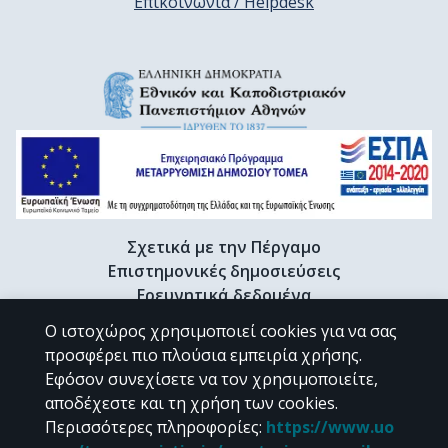
Επικοινωνία / Helpdesk
Σχετικά με την Πέργαμο
Επιστημονικές δημοσιεύσεις
Ερευνητικά δεδομένα
Διδακτορικές διατριβές & Γκρίζα βιβλιογραφία
Ο ιστοχώρος χρησιμοποιεί cookies για να σας
Προφίλ Ερευνητή
προσφέρει πιο πλούσια εμπειρία χρήσης.
Εφόσον συνεχίσετε να τον χρησιμοποιείτε,
αποδέχεστε και τη χρήση των cookies.
CC BY-NC 4.0
Περισσότερες πληροφορίες
:
https://www.uo