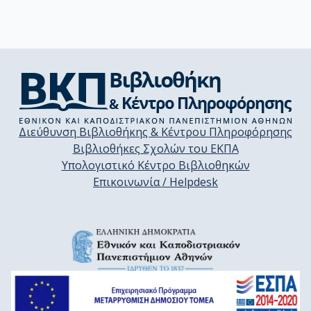
Διεύθυνση Βιβλιοθήκης & Κέντρου Πληροφόρησης
Βιβλιοθήκες Σχολών του ΕΚΠΑ
Υπολογιστικό Κέντρο Βιβλιοθηκών
Επικοινωνία / Helpdesk