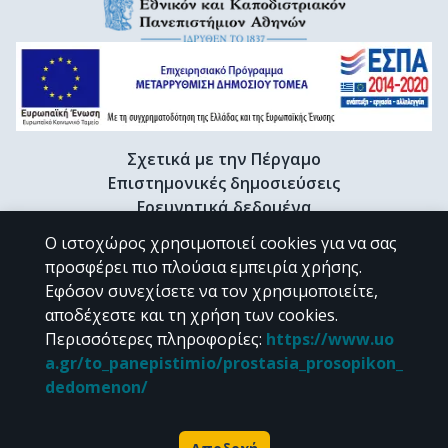
Σχετικά με την Πέργαμο
Επιστημονικές δημοσιεύσεις
Ερευνητικά δεδομένα
Διδακτορικές διατριβές & Γκρίζα βιβλιογραφία
Ο ιστοχώρος χρησιμοποιεί cookies για να σας
Προφίλ Ερευνητή
προσφέρει πιο πλούσια εμπειρία χρήσης.
Εφόσον συνεχίσετε να τον χρησιμοποιείτε,
αποδέχεστε και τη χρήση των cookies.
CC BY-NC 4.0
Περισσότερες πληροφορίες
:
https://www.uo
a.gr/to_panepistimio/prostasia_prosopikon_
Εκτός αν αναφέρεται διαφορετικά, το υλικό της "Περγάμου" διατίθεται
dedomenon/
υπό τους όρους της
CC BY-NC 4.0
άδειας Creative Commons
.
Powered by