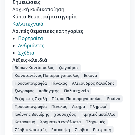
Σημειώσεις
Αρχική κωδικοποίηση
Κύρια θεματική κατηγορία
Καλλιτεχνικά
Λοιπές θεματικές κατηγορίες
Πορτραίτα
Ανδριάντες
Σχέδια
Λέξεις-κλειδιά
Βύρων Κοντόπουλος
ζωγράφος
Κωνσταντίνος Παπαρρηγόπουλος
Εικόνα
Προσωπογραφία
Πίνακας
Αλέξανδρος Καλούδης
ζωγράφος
καθηγητής
Πολυτεχνείο
Ριζάρειος Σχολή
Πέτρος Παπαρρηγόπουλος
Εικόνα
Προσωπογραφία
Πίνακας
Αίτημα
Πληρωμή
Ιωάννης Βενιέρης
χρυσοχόος
Τιμητικό μετάλλιο
Κατασκευή
Χρηματικά εντάλματα
Πληρωμές
Σέρβοι Φοιτητές
Επίσκεψη
Σερβία
Επιτροπή