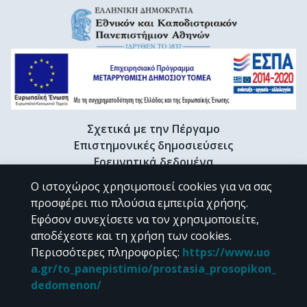
Σχετικά με την Πέργαμο
Επιστημονικές δημοσιεύσεις
Ερευνητικά δεδομένα
Διδακτορικές διατριβές & Γκρίζα βιβλιογραφία
Ο ιστοχώρος χρησιμοποιεί cookies για να σας
Προφίλ Ερευνητή
προσφέρει πιο πλούσια εμπειρία χρήσης.
Εφόσον συνεχίσετε να τον χρησιμοποιείτε,
αποδέχεστε και τη χρήση των cookies.
CC BY-NC 4.0
Περισσότερες πληροφορίες
:
https://www.uo
a.gr/to_panepistimio/prostasia_prosopikon_
Εκτός αν αναφέρεται διαφορετικά, το υλικό της "Περγάμου" διατίθεται
dedomenon/
υπό τους όρους της
CC BY-NC 4.0
άδειας Creative Commons
.