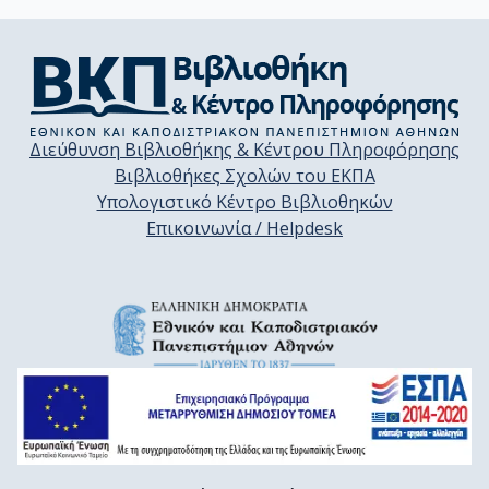
Διεύθυνση Βιβλιοθήκης & Κέντρου Πληροφόρησης
Βιβλιοθήκες Σχολών του ΕΚΠΑ
Υπολογιστικό Κέντρο Βιβλιοθηκών
Επικοινωνία / Helpdesk