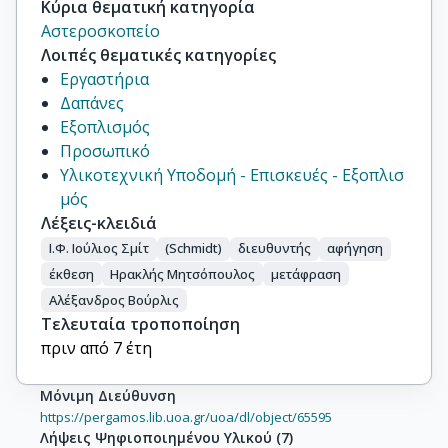
Κύρια θεματική κατηγορία
Αστεροσκοπείο
Λοιπές θεματικές κατηγορίες
Εργαστήρια
Δαπάνες
Εξοπλισμός
Προσωπικό
Υλικοτεχνική Υποδομή - Επισκευές - Εξοπλισ
μός
Λέξεις-κλειδιά
Ι.Φ. Ιούλιος Σμίτ
(Schmidt)
διευθυντής
αφήγηση
έκθεση
Ηρακλής Μητσόπουλος
μετάφραση
Αλέξανδρος Βούρλις
Τελευταία τροποποίηση
πριν από 7 έτη
Μόνιμη Διεύθυνση
https://pergamos.lib.uoa.gr/uoa/dl/object/65595
Λήψεις Ψηφιοποιημένου Υλικού
(
7
)