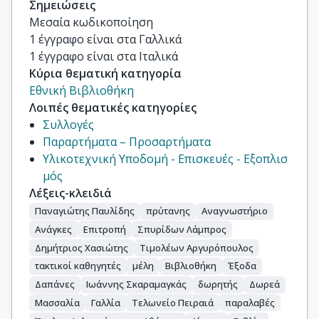
Σημειώσεις
Μεσαία κωδικοποίηση

1 έγγραφο είναι στα Γαλλικά

1 έγγραφο είναι στα Ιταλικά
Κύρια θεματική κατηγορία
Εθνική Βιβλιοθήκη
Λοιπές θεματικές κατηγορίες
Συλλογές
Παραρτήματα – Προσαρτήματα
Υλικοτεχνική Υποδομή - Επισκευές - Εξοπλισ
μός
Λέξεις-κλειδιά
Παναγιώτης Παυλίδης
πρύτανης
Αναγνωστήριο
Ανάγκες
Επιτροπή
Σπυρίδων Λάμπρος
Δημήτριος Χασιώτης
Τιμολέων Αργυρόπουλος
τακτικοί καθηγητές
μέλη
Βιβλιοθήκη
Έξοδα
Δαπάνες
Ιωάννης Σκαραμαγκάς
δωρητής
Δωρεά
Μασσαλία
Γαλλία
Τελωνείο Πειραιά
παραλαβές