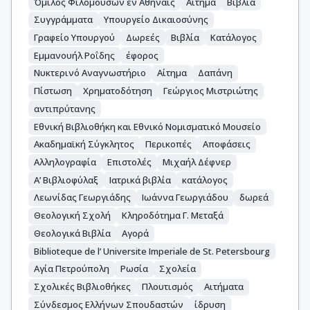
Όμιλος Φιλομούσων εν Αθήναις
Αίτημα
Βιβλία
Συγγράμματα
Υπουργείο Δικαιοσύνης
Γραφείο Υπουργού
Δωρεές
Βιβλία
Κατάλογος
Εμμανουήλ Ροΐδης
έφορος
Νυκτερινό Αναγνωστήριο
Αίτημα
Δαπάνη
Πίστωση
Χρηματοδότηση
Γεώργιος Μιστριώτης
αντιπρύτανης
Εθνική Βιβλιοθήκη και Εθνικό Νομισματικό Μουσείο
Ακαδημαϊκή Σύγκλητος
Περικοπές
Αποφάσεις
Αλληλογραφία
Επιστολές
Μιχαήλ Δέφνερ
Α’ Βιβλιοφύλαξ
Ιατρικά βιβλία
κατάλογος
Λεωνίδας Γεωργιάδης
Ιωάννα Γεωργιάδου
δωρεά
Θεολογική Σχολή
Κληροδότημα Γ. Μεταξά
Θεολογικά Βιβλία
Αγορά
Biblioteque de l’ Universite Imperiale de St. Petersbourg
Αγία Πετρούπολη
Ρωσία
Σχολεία
Σχολικές Βιβλιοθήκες
Πλουτισμός
Αιτήματα
Σύνδεσμος Ελλήνων Σπουδαστών
ίδρυση