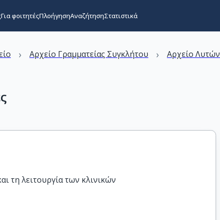
ς
Για φοιτητές
Πλοήγηση
Αναζήτηση
Στατιστικά
›
›
είο
Αρχείο Γραμματείας Συγκλήτου
Αρχείο Λυτώ
ές
αι τη λειτουργία των κλινικών