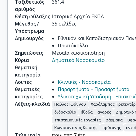
Ταξιθετικός
361.4
αριθμός
Θέση φύλαξης
Ιστορικό Αρχείο ΕΚΠΑ
Μέγεθος /
35 σελίδες
Υπόστρωμα
Δημιουργός
Εθνικόν και Καποδιστριακόν Παν
Πρωτόκολλο
Σημειώσεις
Μεσαία κωδικοποίηση
Κύρια
Δημοτικό Νοσοκομείο
θεματική
κατηγορία
Λοιπές
Κλινικές - Νοσοκομεία
θεματικές
Παραρτήματα – Προσαρτήματα
κατηγορίες
Υλικοτεχνική Υποδομή - Επισκευέ
Λέξεις-κλειδιά
Παύλος Ιωάννου
Χαράλαμπος Πρετεντέρ
διδασκαλία
έξοδα
αγορές
Δημοτικό 
επιστημονικές εργασίες
φάρμακα
υφά
Κωνσταντίνος Κωστής
πρύτανης
εντο
Τελευταία
πριν από 7 έτη