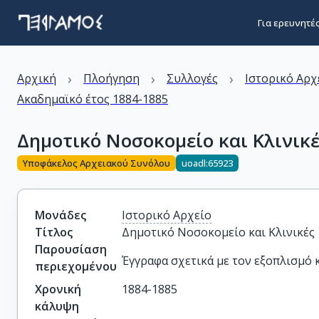
Για ερευνητέ
›
›
›
Αρχική
Πλοήγηση
Συλλογές
Ιστορικό Αρχ
Ακαδημαϊκό έτος 1884-1885
Δημοτικό Νοσοκομείο και Κλινικ
Υποφάκελος Αρχειακού Συνόλου
uoadl:65923
Μονάδες
Ιστορικό Αρχείο
Τίτλος
Δημοτικό Νοσοκομείο και Κλινικές
Παρουσίαση
Έγγραφα σχετικά με τον εξοπλισμό κ
περιεχομένου
Χρονική
1884-1885
κάλυψη