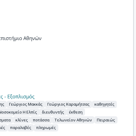
επιστήμιο Αθηνών
ς - Εξοπλισμός
ης
Γεώργιος Μακκάς
Γεώργιος Καραμήτσας
καθηγητές
Νοσοκομείο Η Ελπίς
διευθυντής
έκθεση
σματα
κλίνες
ποτάσσα
Τελωνείον Αθηνών
Πειραιώς
λές
παραλαβές
πληρωμές