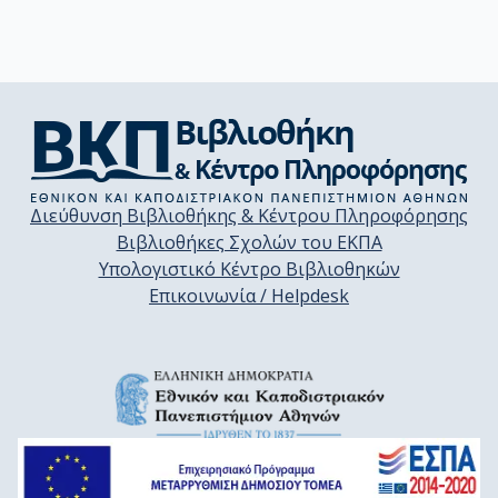
Διεύθυνση Βιβλιοθήκης & Κέντρου Πληροφόρησης
Βιβλιοθήκες Σχολών του ΕΚΠΑ
Υπολογιστικό Κέντρο Βιβλιοθηκών
Επικοινωνία / Helpdesk