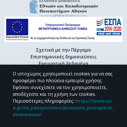
Σχετικά με την Πέργαμο
Επιστημονικές δημοσιεύσεις
Ερευνητικά δεδομένα
Διδακτορικές διατριβές & Γκρίζα βιβλιογραφία
Ο ιστοχώρος χρησιμοποιεί cookies για να σας
Προφίλ Ερευνητή
προσφέρει πιο πλούσια εμπειρία χρήσης.
Εφόσον συνεχίσετε να τον χρησιμοποιείτε,
αποδέχεστε και τη χρήση των cookies.
CC BY-NC 4.0
Περισσότερες πληροφορίες
:
https://www.uo
a.gr/to_panepistimio/prostasia_prosopikon_
Εκτός αν αναφέρεται διαφορετικά, το υλικό της "Περγάμου" διατίθεται
dedomenon/
υπό τους όρους της
CC BY-NC 4.0
άδειας Creative Commons
.