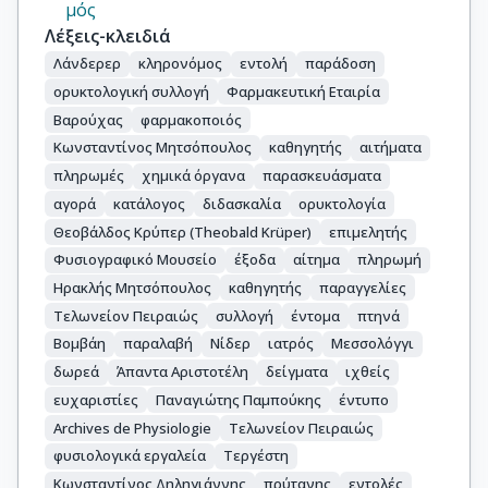
μός
Λέξεις-κλειδιά
Λάνδερερ
κληρονόμος
εντολή
παράδοση
ορυκτολογική συλλογή
Φαρμακευτική Εταιρία
Βαρούχας
φαρμακοποιός
Κωνσταντίνος Μητσόπουλος
καθηγητής
αιτήματα
πληρωμές
χημικά όργανα
παρασκευάσματα
αγορά
κατάλογος
διδασκαλία
ορυκτολογία
Θεοβάλδος Κρύπερ (Theobald Krüper)
επιμελητής
Φυσιογραφικό Μουσείο
έξοδα
αίτημα
πληρωμή
Ηρακλής Μητσόπουλος
καθηγητής
παραγγελίες
Τελωνείον Πειραιώς
συλλογή
έντομα
πτηνά
Βομβάη
παραλαβή
Νίδερ
ιατρός
Μεσσολόγγι
δωρεά
Άπαντα Αριστοτέλη
δείγματα
ιχθείς
ευχαριστίες
Παναγιώτης Παμπούκης
έντυπο
Archives de Physiologie
Τελωνείον Πειραιώς
φυσιολογικά εργαλεία
Τεργέστη
Κωνσταντίνος Δηληγιάννης
πρύτανης
εντολές