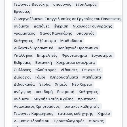
Γεώργιος Θεοτόκης
υπουργός
Εξοπλισμός
Εργασίες
Συνεργαζόμενοι Επαγγελματίες σε Εργασίες του Πανεπιστημίο
ονόματα
Δαπάνες
έγκριση
Νικόλαος Γουναράκης
γραμματέας
Θάνος Κανακάρης
υπουργός
Καθηγητές
Εξέταστρα
Μισθοδοσία
Διδακτικό Προσωπικό
Βοηθητικό Προσωπικό
Υπάλληλοι
Επιμελητές
Φροντιστήρια
Εργαστήρια
Εκδρομές
Βοτανική
Χρηματικά εντάλματα
Συλλογές
πλούτισμος
Αίθουσες
Επισκευές
Διάδοχοι
Γάμοι
Κληροδοτήματα
Μαθήματα
Διδασκαλία
Έξοδα
Χημείο
Νέο Χημείο
ανέγερση
οικοδομή
Επιτροπή
Καθηγητές
ονόματα
Μιχαήλ Χατζημιχάλης
πρύτανης
Αναστάσιος Χρηστομάνος
τακτικός καθηγητής
Γεώργιος Καραμήτσας
τακτικός καθηγητής
Χημείο
Δωμάτια Υδροθείου
Προϋπολογισμός
πίνακας