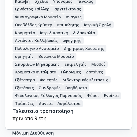
Κάτοψη
σχέδιο
Υπόνομος
πίνακας
Ερνέστος Τσίλλερ
αρχιτέκτονας
Φυσιογραφικό Μουσείο
Ανάγκες
Θεοβάλδος Κρύπερ
επιμελητής
Ιατρική Σχολή
Κοσμητεία
Ιατριδικαστική
διδασκαλία
Αντώνιος Καλλιβωκάς
υφηγητής
Παθολογικό Ανατομείο
Δημήτριος Χασιώτης
υφηγητής
Βοτανικό Μουσείο
Σπυρίδων Μηλιαράκης
επιμελητής
Μισθοί
Χρηματικά εντάλματα
Πληρωμές
Δαπάνες
Εξέταστρα
Φοιτητές
Διδακτορικές εξετάσεις
Εξετάσεις
Συνδρομές
Βοηθήματα
Φιλολογικός Σύλλογος Παρνασσός
Φόροι
Ενοίκια
Τράπεζες
Δάνεια
Ασφάλιστρα
Τελευταία τροποποίηση
πριν από 9 έτη
Μόνιμη Διεύθυνση