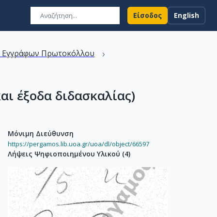
Είσοδος
English
›
ν Εγγράφων Πρωτοκόλλου
ι έξοδα διδασκαλίας)
Μόνιμη Διεύθυνση
https://pergamos.lib.uoa.gr/uoa/dl/object/66597
Λήψεις Ψηφιοποιημένου Υλικού
(
4
)