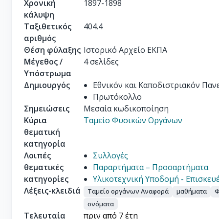
Χρονική
1897-1898
κάλυψη
Ταξιθετικός
404.4
αριθμός
Θέση φύλαξης
Ιστορικό Αρχείο ΕΚΠΑ
Μέγεθος /
4 σελίδες
Υπόστρωμα
Δημιουργός
Εθνικόν και Καποδιστριακόν Πα
Πρωτόκολλο
Σημειώσεις
Μεσαία κωδικοποίηση
Κύρια
Ταμείο Φυσικών Οργάνων
θεματική
κατηγορία
Λοιπές
Συλλογές
θεματικές
Παραρτήματα – Προσαρτήματα
κατηγορίες
Υλικοτεχνική Υποδομή - Επισκευέ
Λέξεις-κλειδιά
Ταμείο οργάνων Αναφορά
μαθήματα
Φ
ονόματα
Τελευταία
πριν από 7 έτη