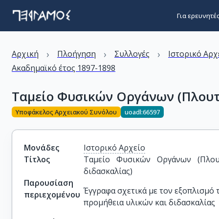
Για ερευνητέ
›
›
›
Αρχική
Πλοήγηση
Συλλογές
Ιστορικό Αρχ
Ακαδημαϊκό έτος 1897-1898
Ταμείο Φυσικών Οργάνων (Πλουτ
Υποφάκελος Αρχειακού Συνόλου
uoadl:66597
Μονάδες
Ιστορικό Αρχείο
Τίτλος
Ταμείο Φυσικών Οργάνων (Πλου
διδασκαλίας)
Παρουσίαση
Έγγραφα σχετικά με τον εξοπλισμό 
περιεχομένου
προμήθεια υλικών και διδασκαλίας