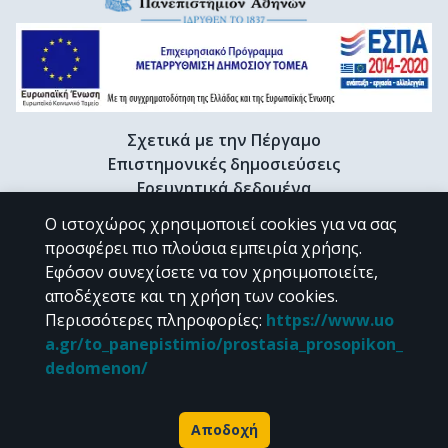
Σχετικά με την Πέργαμο
Επιστημονικές δημοσιεύσεις
Ερευνητικά δεδομένα
Διδακτορικές διατριβές & Γκρίζα βιβλιογραφία
Ο ιστοχώρος χρησιμοποιεί cookies για να σας
Προφίλ Ερευνητή
προσφέρει πιο πλούσια εμπειρία χρήσης.
Εφόσον συνεχίσετε να τον χρησιμοποιείτε,
αποδέχεστε και τη χρήση των cookies.
CC BY-NC 4.0
Περισσότερες πληροφορίες
:
https://www.uo
a.gr/to_panepistimio/prostasia_prosopikon_
Εκτός αν αναφέρεται διαφορετικά, το υλικό της "Περγάμου" διατίθεται
dedomenon/
υπό τους όρους της
CC BY-NC 4.0
άδειας Creative Commons
.
Powered by
Αποδοχή