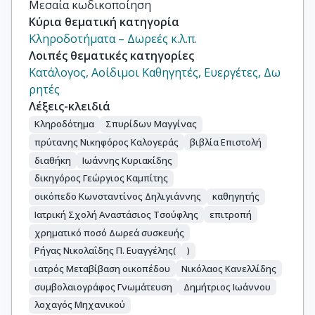
Μεσαία κωδικοποίηση
Κύρια θεματική κατηγορία
Κληροδοτήματα – Δωρεές κ.λ.π.
Λοιπές θεματικές κατηγορίες
Κατάλογος, Αοίδιμοι Καθηγητές, Ευεργέτες, Δω
ρητές
Λέξεις-κλειδιά
Κληροδότημα
Σπυρίδων Μαγγίνας
πρύτανης Νικηφόρος Καλογεράς
βιβλία Επιστολή
διαθήκη
Ιωάννης Κυριακίδης
δικηγόρος Γεώργιος Καμπίτης
οικόπεδο Κωνσταντίνος Δηλιγιάννης
καθηγητής
Ιατρική Σχολή Αναστάσιος Τσούφλης
επιτροπή
χρηματικό ποσό Δωρεά συσκευής
Ρήγας Νικολαΐδης Π. Ευαγγέλης(
)
ιατρός Μεταβίβαση οικοπέδου
Νικόλαος Κανελλίδης
συμβολαιογράφος Γνωμάτευση
Δημήτριος Ιωάννου
λοχαγός Μηχανικού