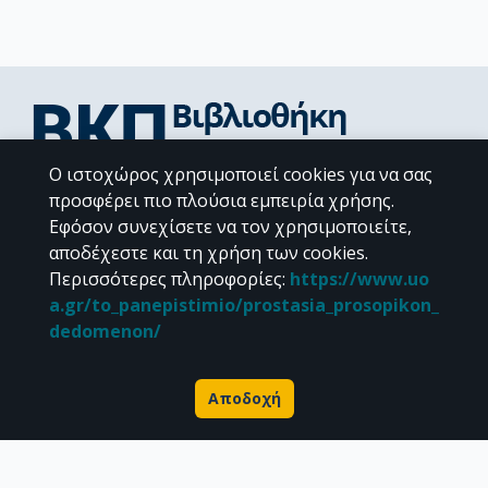
Ο ιστοχώρος χρησιμοποιεί cookies για να σας
Διεύθυνση Βιβλιοθήκης & Κέντρου Πληροφόρησης
προσφέρει πιο πλούσια εμπειρία χρήσης.
Βιβλιοθήκες Σχολών του ΕΚΠΑ
Εφόσον συνεχίσετε να τον χρησιμοποιείτε,
Υπολογιστικό Κέντρο Βιβλιοθηκών
αποδέχεστε και τη χρήση των cookies.
Επικοινωνία / Helpdesk
Περισσότερες πληροφορίες
:
https://www.uo
a.gr/to_panepistimio/prostasia_prosopikon_
dedomenon/
Αποδοχή