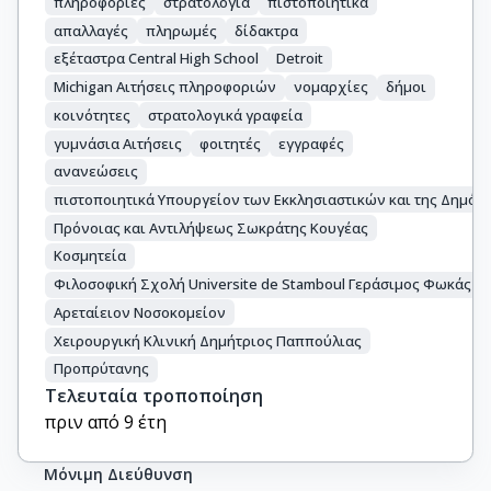
πληροφορίες
στρατολογία
πιστοποιητικά
απαλλαγές
πληρωμές
δίδακτρα
εξέταστρα Central High School
Detroit
Michigan Αιτήσεις πληροφοριών
νομαρχίες
δήμοι
κοινότητες
στρατολογικά γραφεία
γυμνάσια Αιτήσεις
φοιτητές
εγγραφές
ανανεώσεις
πιστοποιητικά Υπουργείον των Εκκλησιαστικών και της Δημόσ
Πρόνοιας και Αντιλήψεως Σωκράτης Κουγέας
Κοσμητεία
Φιλοσοφική Σχολή Universite de Stamboul Γεράσιμος Φωκάς
Αρεταίειον Νοσοκομείον
Χειρουργική Κλινική Δημήτριος Παππούλιας
Προπρύτανης
Τελευταία τροποποίηση
πριν από 9 έτη
Μόνιμη Διεύθυνση