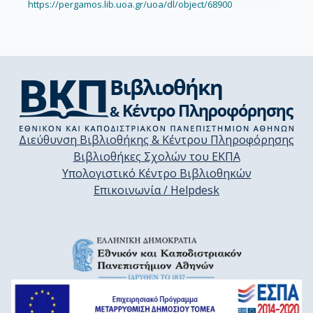
https://pergamos.lib.uoa.gr/uoa/dl/object/68900
Διεύθυνση Βιβλιοθήκης & Κέντρου Πληροφόρησης
Βιβλιοθήκες Σχολών του ΕΚΠΑ
Υπολογιστικό Κέντρο Βιβλιοθηκών
Επικοινωνία / Helpdesk