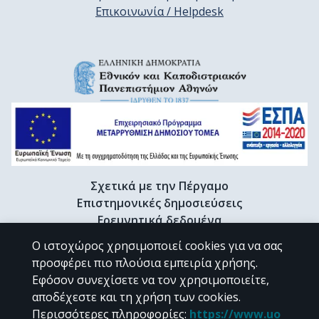
Επικοινωνία / Helpdesk
Σχετικά με την Πέργαμο
Επιστημονικές δημοσιεύσεις
Ερευνητικά δεδομένα
Διδακτορικές διατριβές & Γκρίζα βιβλιογραφία
Ο ιστοχώρος χρησιμοποιεί cookies για να σας
Προφίλ Ερευνητή
προσφέρει πιο πλούσια εμπειρία χρήσης.
Εφόσον συνεχίσετε να τον χρησιμοποιείτε,
αποδέχεστε και τη χρήση των cookies.
CC BY-NC 4.0
Περισσότερες πληροφορίες
:
https://www.uo