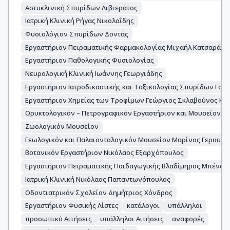
Αστυκλινική Σπυρίδων Λιβιεράτος
Ιατρική Κλινική Ρήγας Νικολαΐδης
Φυσιολόγιον Σπυρίδων Δοντάς
Εργαστήριον Πειραματικής Φαρμακολογίας Μιχαήλ Κατσαράς
Εργαστήριον Παθολογικής Φυσιολογίας
Νευρολογική Κλινική Ιωάννης Γεωργιάδης
Εργαστήριον Ιατροδικαστικής και Τοξικολογίας Σπυρίδων Γαλ
Εργαστήριον Χημείας των Τροφίμων Γεώργιος Σκλαβούνος Κω
Ορυκτολογικόν – Πετρογραφικόν Εργαστήριον και Μουσείον 
Ζωολογικόν Μουσείον
Γεωλογικόν και Παλαιοντολογικόν Μουσείον Μαρίνος Γερουλά
Βοτανικόν Εργαστήριον Νικόλαος Εξαρχόπουλος
Εργαστήριον Πειραματικής Παιδαγωγικής Βλαδίμηρος Μπένση
Ιατρική Κλινική Νικόλαος Παπαντωνόπουλος
Οδοντιατρικόν Σχολείον Δημήτριος Χόνδρος
Εργαστήριον Φυσικής Λίστες
κατάλογοι
υπάλληλοι
προσωπικό Αιτήσεις
υπάλληλοι Αιτήσεις
αναφορές