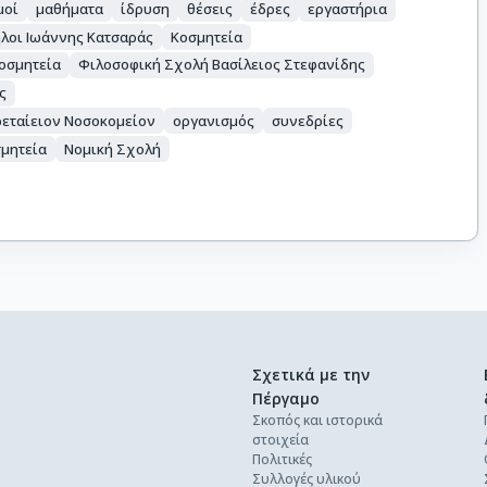
μοί
μαθήματα
ίδρυση
θέσεις
έδρες
εργαστήρια
λοι Ιωάννης Κατσαράς
Κοσμητεία
οσμητεία
Φιλοσοφική Σχολή Βασίλειος Στεφανίδης
ς
ρεταίειον Νοσοκομείον
οργανισμός
συνεδρίες
μητεία
Νομική Σχολή
Σχετικά με την
Πέργαμο
Σκοπός και ιστορικά
στοιχεία
Πολιτικές
Συλλογές υλικού