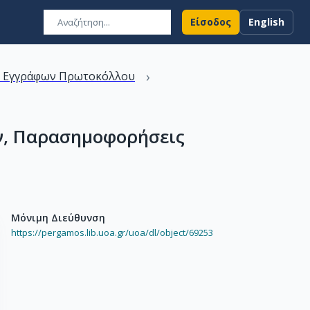
Είσοδος
English
›
ν Εγγράφων Πρωτοκόλλου
ών, Παρασημοφορήσεις
Μόνιμη Διεύθυνση
https://pergamos.lib.uoa.gr/uoa/dl/object/69253