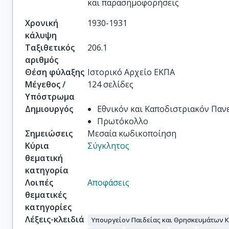
και παρασημοφορήσεις
Χρονική
1930-1931
κάλυψη
Ταξιθετικός
206.1
αριθμός
Θέση φύλαξης
Ιστορικό Αρχείο ΕΚΠΑ
Μέγεθος /
124 σελίδες
Υπόστρωμα
Δημιουργός
Εθνικόν και Καποδιστριακόν Πα
Πρωτόκολλο
Σημειώσεις
Μεσαία κωδικοποίηση
Κύρια
Σύγκλητος
θεματική
κατηγορία
Λοιπές
Αποφάσεις
θεματικές
κατηγορίες
Λέξεις-κλειδιά
Υπουργείον Παιδείας και Θρησκευμάτων 