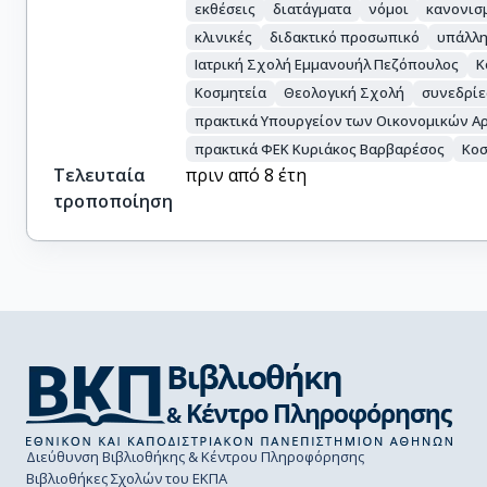
εκθέσεις
διατάγματα
νόμοι
κανονισ
κλινικές
διδακτικό προσωπικό
υπάλλη
Ιατρική Σχολή Εμμανουήλ Πεζόπουλος
Κ
Κοσμητεία
Θεολογική Σχολή
συνεδρίε
πρακτικά Υπουργείον των Οικονομικών Α
πρακτικά ΦΕΚ Κυριάκος Βαρβαρέσος
Κοσ
Τελευταία
πριν από 8 έτη
τροποποίηση
Διεύθυνση Βιβλιοθήκης & Κέντρου Πληροφόρησης
Βιβλιοθήκες Σχολών του ΕΚΠΑ