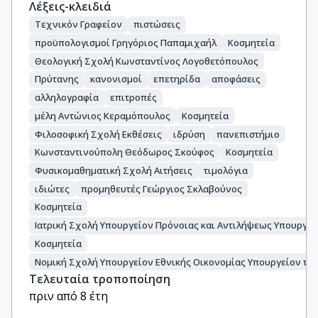
Λέξεις-κλειδιά
Τεχνικόν Γραφείον
πιστώσεις
προϋπολογισμοί Γρηγόριος Παπαμιχαήλ
Κοσμητεία
Θεολογική Σχολή Κωνσταντίνος Λογοθετόπουλος
Πρύτανης
κανονισμοί
επετηρίδα
αποφάσεις
αλληλογραφία
επιτροπές
μέλη Αντώνιος Κεραμόπουλος
Κοσμητεία
Φιλοσοφική Σχολή Εκθέσεις
ιδρύση
πανεπιστήμιο
Κωνσταντινούπολη Θεόδωρος Σκούφος
Κοσμητεία
Φυσικομαθηματική Σχολή Αιτήσεις
τιμολόγια
ιδιώτες
προμηθευτές Γεώργιος Σκλαβούνος
Κοσμητεία
Ιατρική Σχολή Υπουργείον Πρόνοιας και Αντιλήψεως Υπουργε
Κοσμητεία
Νομική Σχολή Υπουργείον Εθνικής Οικονομίας Υπουργείον τω
Τελευταία τροποποίηση
πριν από 8 έτη