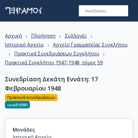
›
›
›
Αρχική
Πλοήγηση
Συλλογές
›
Ιστορικό Αρχείο
Αρχείο Γραμματείας Συγκλήτου
›
›
Πρακτικά Συνεδριάσεων Συγκλήτου
Πρακτικά Συγκλήτου 1947-1948, τόμος 59
Συνεδρίαση Δεκάτη Εννάτη: 17
Φεβρουαρίου 1948
Πρακτικά συνεδριάσεων
uoadl:6980
Μονάδες
Ιστορικό Αρχείο