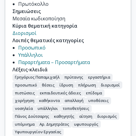
Πρωτόκολλο
Σημειώσεις
Μεσαία κωδικοποίηση
Κύρια θεματική κατηγορία
Διορισμοί
Λοιπές θεματικές κατηγορίες
Προσωπικό
Υπάλληλοι
Παραρτήματα – Προσαρτήματα
Λέξεις-κλειδιά
Γρηγόριος Παπαμιχαήλ
πρύτανης
εργαστήρια
προσωπικό
θέσεις
ίδρυση
πλήρωση
διορισμοί
πιστώσεις
εκπαιδευτικές άδειες
επίδομα
χορήγηση
καθήκοντα
απαλλαγή
υποθέσεις
νοσηλεία
υπάλληλοι
τοποθετήσεις
Πάνος Δούτσαρης
καθηγητής
αίτηση
διορισμός
υπόμνημα
Αρ. Δημητράτος
υφυπουργός
Υφυπουργείον Εργασίας