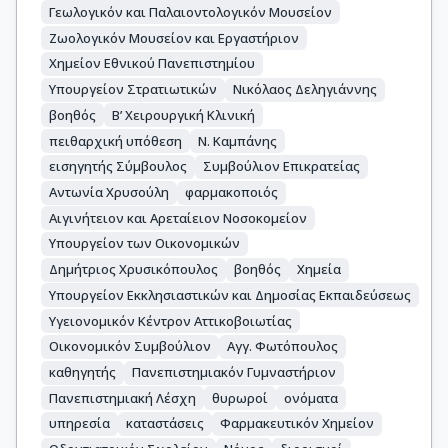
Γεωλογικόν και Παλαιοντολογικόν Μουσείον
Ζωολογικόν Μουσείον και Εργαστήριον
Χημείον Εθνικού Πανεπιστημίου
Υπουργείον Στρατιωτικών
Νικόλαος Δεληγιάννης
βοηθός
Β’ Χειρουργική Κλινική
πειθαρχική υπόθεση
Ν. Καμπάνης
εισηγητής Σύμβουλος
Συμβούλιον Επικρατείας
Αντωνία Χρυσούλη
φαρμακοποιός
Αιγινήτειον και Αρεταίειον Νοσοκομείον
Υπουργείον των Οικονομικών
Δημήτριος Χρυσικόπουλος
βοηθός
Χημεία
Υπουργείον Εκκλησιαστικών και Δημοσίας Εκπαιδεύσεως
Υγειονομικόν Κέντρον Αττικοβοιωτίας
Οικονομικόν Συμβούλιον
Αγγ. Φωτόπουλος
καθηγητής
Πανεπιστημιακόν Γυμναστήριον
Πανεπιστημιακή Λέσχη
θυρωροί
ονόματα
υπηρεσία
καταστάσεις
Φαρμακευτικόν Χημείον