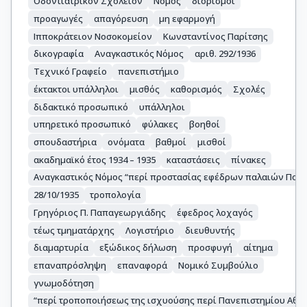
Οδοντιατρικόν Σχολείον
Νόμος
διορισμοί
προαγωγές
απαγόρευση
μη εφαρμογή
Ιπποκράτειον Νοσοκομείον
Κωνσταντίνος Παρίτσης
δικογραφία
Αναγκαστικός Νόμος
αριθ. 292/1936
Τεχνικό Γραφείο
πανεπιστήμιο
έκτακτοι υπάλληλοι
μισθός
καθορισμός
Σχολές
διδακτικό προσωπικό
υπάλληλοι
υπηρετικό προσωπικό
φύλακες
βοηθοί
σπουδαστήρια
ονόματα
βαθμοί
μισθοί
ακαδημαϊκό έτος 1934 – 1935
καταστάσεις
πίνακες
Αναγκαστικός Νόμος “περί προστασίας εφέδρων παλαιών Πολ
28/10/1935
τροπολογία
Γρηγόριος Π. Παπαγεωργιάδης
έφεδρος λοχαγός
τέως τμηματάρχης
Λογιστήριο
διευθυντής
διαμαρτυρία
εξώδικος δήλωση
προσφυγή
αίτημα
επαναπρόσληψη
επαναφορά
Νομικό Συμβούλιο
γνωμοδότηση
“περί τροποποιήσεως της ισχυούσης περί Πανεπιστημίου Αθη