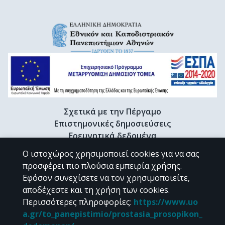
Σχετικά με την Πέργαμο
Επιστημονικές δημοσιεύσεις
Ερευνητικά δεδομένα
Διδακτορικές διατριβές & Γκρίζα βιβλιογραφία
Ο ιστοχώρος χρησιμοποιεί cookies για να σας
Προφίλ Ερευνητή
προσφέρει πιο πλούσια εμπειρία χρήσης.
Εφόσον συνεχίσετε να τον χρησιμοποιείτε,
αποδέχεστε και τη χρήση των cookies.
CC BY-NC 4.0
Περισσότερες πληροφορίες
:
https://www.uo
a.gr/to_panepistimio/prostasia_prosopikon_
Εκτός αν αναφέρεται διαφορετικά, το υλικό της "Περγάμου" διατίθεται