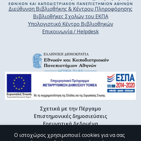
Διεύθυνση Βιβλιοθήκης & Κέντρου Πληροφόρησης
Βιβλιοθήκες Σχολών του ΕΚΠΑ
Υπολογιστικό Κέντρο Βιβλιοθηκών
Επικοινωνία / Helpdesk
Σχετικά με την Πέργαμο
Επιστημονικές δημοσιεύσεις
Ερευνητικά δεδομένα
Διδακτορικές διατριβές & Γκρίζα βιβλιογραφία
Ο ιστοχώρος χρησιμοποιεί cookies για να σας
Προφίλ Ερευνητή