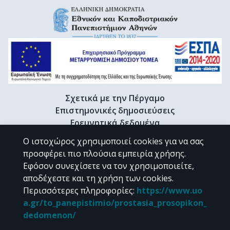
Σχετικά με την Πέργαμο
Επιστημονικές δημοσιεύσεις
Ερευνητικά δεδομένα
Διδακτορικές διατριβές & Γκρίζα βιβλιογραφία
Ο ιστοχώρος χρησιμοποιεί cookies για να σας
Προφίλ Ερευνητή
προσφέρει πιο πλούσια εμπειρία χρήσης.
Εφόσον συνεχίσετε να τον χρησιμοποιείτε,
αποδέχεστε και τη χρήση των cookies.
CC BY-NC 4.0
Περισσότερες πληροφορίες
:
https://www.uo
a.gr/to_panepistimio/prostasia_prosopikon_
Εκτός αν αναφέρεται διαφορετικά, το υλικό της "Περγάμου" διατίθεται
dedomenon/
υπό τους όρους της
CC BY-NC 4.0
άδειας Creative Commons
.