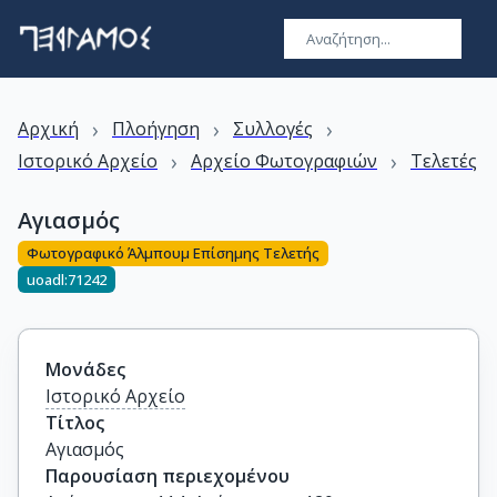
›
›
›
Αρχική
Πλοήγηση
Συλλογές
›
›
Ιστορικό Αρχείο
Αρχείο Φωτογραφιών
Τελετές
Αγιασμός
Φωτογραφικό Άλμπουμ Επίσημης Τελετής
uoadl:71242
Μονάδες
Ιστορικό Αρχείο
Τίτλος
Αγιασμός
Παρουσίαση περιεχομένου