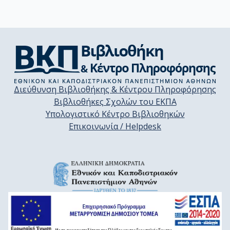
Διεύθυνση Βιβλιοθήκης & Κέντρου Πληροφόρησης
Βιβλιοθήκες Σχολών του ΕΚΠΑ
Υπολογιστικό Κέντρο Βιβλιοθηκών
Επικοινωνία / Helpdesk