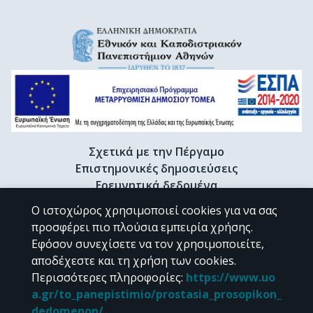
Σχετικά με την Πέργαμο
Επιστημονικές δημοσιεύσεις
Ερευνητικά δεδομένα
Διδακτορικές διατριβές & Γκρίζα βιβλιογραφία
Ο ιστοχώρος χρησιμοποιεί cookies για να σας
Προφίλ Ερευνητή
προσφέρει πιο πλούσια εμπειρία χρήσης.
Εφόσον συνεχίσετε να τον χρησιμοποιείτε,
αποδέχεστε και τη χρήση των cookies.
CC BY-NC 4.0
Περισσότερες πληροφορίες
:
https://www.uo
a.gr/to_panepistimio/prostasia_prosopikon_
Εκτός αν αναφέρεται διαφορετικά, το υλικό της "Περγάμου" διατίθεται
dedomenon/