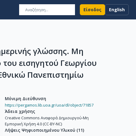
Είσοδος
English
ημερινής γλώσσης. Μη
 του εισηγητού Γεωργίου
 Εθνικώ Πανεπιστημίω
Μόνιμη Διεύθυνση
https://pergamos.lib.uoa.gr/uoa/dl/object/71857
Άδεια χρήσης
Creative Commons Αναφορά Δημιουργού-Μη
Εμπορική Χρήση 4.0 (CC-BY-NC)
Λήψεις Ψηφιοποιημένου Υλικού
(
11
)