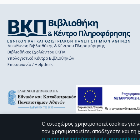
Διεύθυνση Βιβλιοθήκης & Κέντρου Πληροφόρησης
Βιβλιοθήκες Σχολών του ΕΚΠΑ
Υπολογιστικό Κέντρο Βιβλιοθηκών
Επικοινωνία / Helpdesk
Ο ιστοχώρος χρησιμοποιεί cookies για ν
τον χρησιμοποιείτε, αποδέχεστε και τη 
CC BY-NC 4.0
o_panepistimio/prostasia_prosopiko