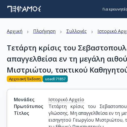
Για ερευνητέ
›
›
›
Αρχική
Πλοήγηση
Συλλογές
Ιστορικό Αρχ
Τετάρτη κρίσις του Σεβαστοπουλ
απαγγελθείσα εν τη μεγάλη αιθο
Μιστριώτου, τακτικού Καθηγητο
Αρχειακή Έκδοση
uoadl:71857
Μονάδες
Ιστορικό Αρχείο
Πρωτότυπος
Τετάρτη κρίσις του Σεβαστοπου
Τίτλος
γλώσσης. Μη απαγγελθείσα εν τη με
εισηγητού Γεωργίου Μιστριώτου, 
τω Εθνικώ Πανεπιστημίω