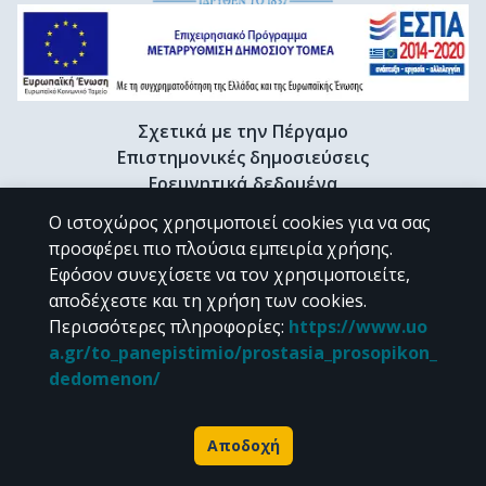
Σχετικά με την Πέργαμο
Επιστημονικές δημοσιεύσεις
Ερευνητικά δεδομένα
Διδακτορικές διατριβές & Γκρίζα βιβλιογραφία
Ο ιστοχώρος χρησιμοποιεί cookies για να σας
Προφίλ Ερευνητή
προσφέρει πιο πλούσια εμπειρία χρήσης.
Εφόσον συνεχίσετε να τον χρησιμοποιείτε,
αποδέχεστε και τη χρήση των cookies.
CC BY-NC 4.0
Περισσότερες πληροφορίες
:
https://www.uo
a.gr/to_panepistimio/prostasia_prosopikon_
Εκτός αν αναφέρεται διαφορετικά, το υλικό της "Περγάμου" διατίθεται
dedomenon/
υπό τους όρους της
CC BY-NC 4.0
άδειας Creative Commons
.
Powered by
Αποδοχή