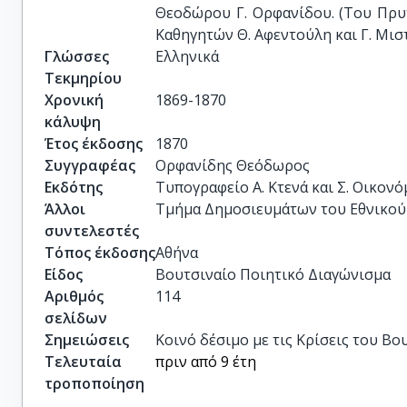
Θεοδώρου Γ. Ορφανίδου. (Του Πρυ
Καθηγητών Θ. Αφεντούλη και Γ. Μι
Γλώσσες
Ελληνικά
Τεκμηρίου
Χρονική
1869-1870
κάλυψη
Έτος έκδοσης
1870
Συγγραφέας
Ορφανίδης Θεόδωρος
Εκδότης
Τυπογραφείο Α. Κτενά και Σ. Οικον
Άλλοι
Τμήμα Δημοσιευμάτων του Εθνικού
συντελεστές
Τόπος έκδοσης
Αθήνα
Είδος
Βουτσιναίο Ποιητικό Διαγώνισμα
Αριθμός
114
σελίδων
Σημειώσεις
Κοινό δέσιμο με τις Κρίσεις του Βο
Τελευταία
πριν από 9 έτη
τροποποίηση