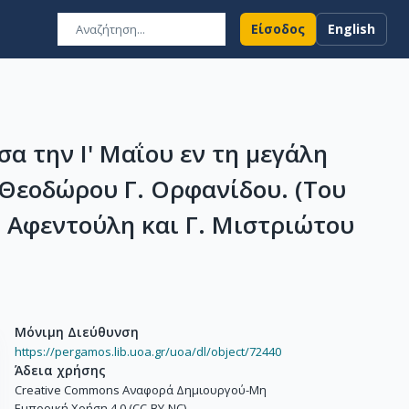
Είσοδος
English
α την Ι' Μαΐου εν τη μεγάλη
 Θεοδώρου Γ. Ορφανίδου. (Του
 Αφεντούλη και Γ. Μιστριώτου
Μόνιμη Διεύθυνση
https://pergamos.lib.uoa.gr/uoa/dl/object/72440
Άδεια χρήσης
Creative Commons Αναφορά Δημιουργού-Μη
Εμπορική Χρήση 4.0 (CC-BY-NC)