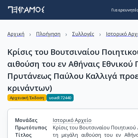
Για ερευνητέ
›
›
›
Αρχική
Πλοήγηση
Συλλογές
Ιστορικό Αρχ
Κρίσις του Βουτσιναίου Ποιητικο
αιθούση του εν Αθήναις Εθνικού
Πρυτάνεως Παύλου Καλλιγά προε
κρινάντων)
Αρχειακή Έκδοση
uoadl:72440
Μονάδες
Ιστορικό Αρχείο
Πρωτότυπος
Κρίσις του Βουτσιναίου Ποιητικού Α
Τίτλος
τη μεγάλη αιθούση του εν Αθήνα