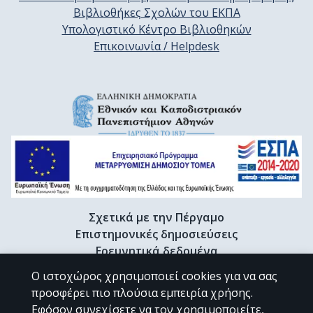
Βιβλιοθήκες Σχολών του ΕΚΠΑ
Υπολογιστικό Κέντρο Βιβλιοθηκών
Επικοινωνία / Helpdesk
Σχετικά με την Πέργαμο
Επιστημονικές δημοσιεύσεις
Ερευνητικά δεδομένα
Διδακτορικές διατριβές & Γκρίζα βιβλιογραφία
Ο ιστοχώρος χρησιμοποιεί cookies για να σας
Προφίλ Ερευνητή
προσφέρει πιο πλούσια εμπειρία χρήσης.
Εφόσον συνεχίσετε να τον χρησιμοποιείτε,