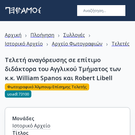
›
›
›
Αρχική
Πλοήγηση
Συλλογές
›
›
Ιστορικό Αρχείο
Αρχείο Φωτογραφιών
Τελετές
Τελετή αναγόρευσης σε επίτιμο
διδάκτορα του Αγγλικού Τμήματος των
κ.κ. William Spanos και Robert Libell
Φωτογραφικό Άλμπουμ Επίσημης Τελετής
uoadl:73100
Μονάδες
Ιστορικό Αρχείο
Τίτλος