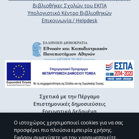
Βιβλιοθήκες Σχολών του ΕΚΠΑ
Υπολογιστικό Κέντρο Βιβλιοθηκών
Επικοινωνία / Helpdesk
Σχετικά με την Πέργαμο
Επιστημονικές δημοσιεύσεις
Ερευνητικά δεδομένα
Διδακτορικές διατριβές & Γκρίζα βιβλιογραφία
Ο ιστοχώρος χρησιμοποιεί cookies για να σας
Προφίλ Ερευνητή
προσφέρει πιο πλούσια εμπειρία χρήσης.
Εφόσον συνεχίσετε να τον χρησιμοποιείτε,