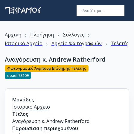
›
›
›
Αρχική
Πλοήγηση
Συλλογές
›
›
Ιστορικό Αρχείο
Αρχείο Φωτογραφιών
Τελετές
Αναγόρευση κ. Andrew Ratherford
Φωτογραφικό Άλμπουμ Επίσημης Τελετής
uoadl:73109
Μονάδες
Ιστορικό Αρχείο
Τίτλος
Αναγόρευση κ. Andrew Ratherford
Παρουσίαση περιεχομένου