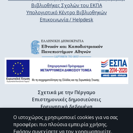
Βιβλιοθήκες Σχολών του ΕΚΠΑ
Υπολογιστικό Κέντρο Βιβλιοθηκών
Επικοινωνία / Helpdesk
Σχετικά με την Πέργαμο
Επιστημονικές δημοσιεύσεις
Ερευνητικά δεδομένα
Διδακτορικές διατριβές & Γκρίζα βιβλιογραφία
Ο ιστοχώρος χρησιμοποιεί cookies για να σας
Προφίλ Ερευνητή
προσφέρει πιο πλούσια εμπειρία χρήσης.
Εφόσον συνεχίσετε να τον χρησιμοποιείτε,