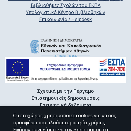
Βιβλιοθήκες Σχολών του ΕΚΠΑ
Υπολογιστικό Κέντρο Βιβλιοθηκών
Επικοινωνία / Helpdesk
Σχετικά με την Πέργαμο
Επιστημονικές δημοσιεύσεις
Ερευνητικά δεδομένα
Διδακτορικές διατριβές & Γκρίζα βιβλιογραφία
Ο ιστοχώρος χρησιμοποιεί cookies για να σας
Προφίλ Ερευνητή
προσφέρει πιο πλούσια εμπειρία χρήσης.
Εφόσον συνεχίσετε να τον χρησιμοποιείτε,