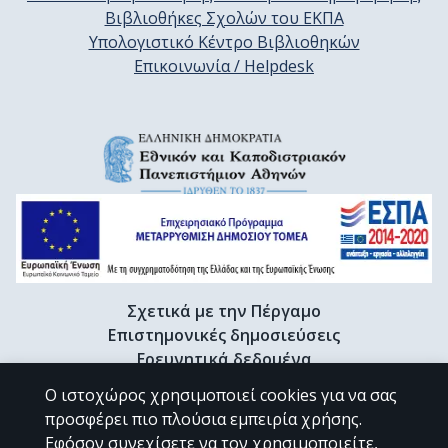
Βιβλιοθήκες Σχολών του ΕΚΠΑ
Υπολογιστικό Κέντρο Βιβλιοθηκών
Επικοινωνία / Helpdesk
Σχετικά με την Πέργαμο
Επιστημονικές δημοσιεύσεις
Ερευνητικά δεδομένα
Διδακτορικές διατριβές & Γκρίζα βιβλιογραφία
Ο ιστοχώρος χρησιμοποιεί cookies για να σας
Προφίλ Ερευνητή
προσφέρει πιο πλούσια εμπειρία χρήσης.
Εφόσον συνεχίσετε να τον χρησιμοποιείτε,