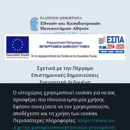
Σχετικά με την Πέργαμο
Επιστημονικές δημοσιεύσεις
Ερευνητικά δεδομένα
Διδακτορικές διατριβές & Γκρίζα βιβλιογραφία
Ο ιστοχώρος χρησιμοποιεί cookies για να σας
Προφίλ Ερευνητή
προσφέρει πιο πλούσια εμπειρία χρήσης.
Εφόσον συνεχίσετε να τον χρησιμοποιείτε,
αποδέχεστε και τη χρήση των cookies.
CC BY-NC 4.0
Περισσότερες πληροφορίες
:
https://www.uo
a.gr/to_panepistimio/prostasia_prosopikon_